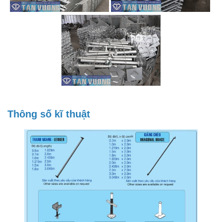
Thông
số kĩ thuật