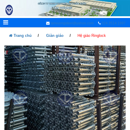
tanvuongsteel@yahoo.com
024.3514.1997
Trang chủ
Giàn giáo
Hệ giáo Ringlock