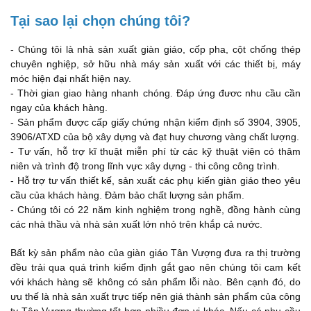
Tại sao lại chọn chúng tôi?
- Chúng tôi là nhà sản xuất giàn giáo, cốp pha, cột chống thép
chuyên nghiệp, sở hữu nhà máy sản xuất với các thiết bị, máy
móc hiện đại nhất hiện nay.
- Thời gian giao hàng nhanh chóng. Đáp ứng đươc nhu cầu cần
ngay của khách hàng.
- Sản phẩm được cấp giấy chứng nhận kiểm định số 3904, 3905,
3906/ATXD của bộ xây dựng và đạt huy chương vàng chất lượng.
- Tư vấn, hỗ trợ kĩ thuật miễn phí từ các kỹ thuật viên có thâm
niên và trình độ trong lĩnh vực xây dựng - thi công công trình.
- Hỗ trợ tư vấn thiết kế, sản xuất các phụ kiến giàn giáo theo yêu
cầu của khách hàng. Đảm bảo chất lượng sản phẩm.
- Chúng tôi có 22 năm kinh nghiệm trong nghề, đồng hành cùng
các nhà thầu và nhà sản xuất lớn nhỏ trên khắp cả nước.
Bất kỳ sản phẩm nào của giàn giáo Tân Vượng đưa ra thị trường
đều trải qua quá trình kiểm định gắt gao nên chúng tôi cam kết
với khách hàng sẽ không có sản phẩm lỗi nào. Bên cạnh đó, do
ưu thế là nhà sản xuất trực tiếp nên giá thành sản phẩm của công
ty Tân Vượng thường tốt hơn nhiều đơn vị khác. Nếu có nhu cầu