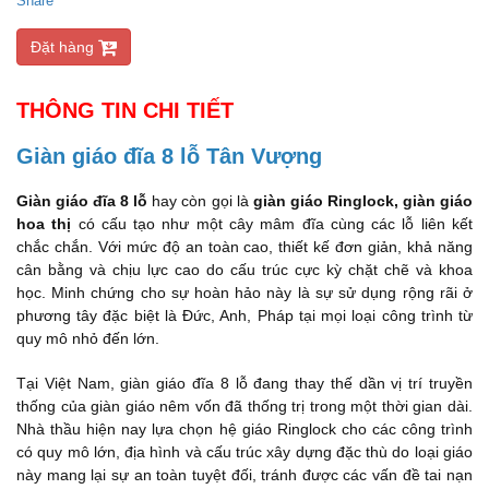
Share
Đặt hàng
THÔNG TIN CHI TIẾT
Giàn giáo đĩa 8 lỗ Tân Vượng
Giàn giáo đĩa 8 lỗ
hay còn gọi là
giàn giáo Ringlock, giàn giáo
hoa thị
có cấu tạo như một cây mâm đĩa cùng các lỗ liên kết
chắc chắn. Với mức độ an toàn cao, thiết kế đơn giản, khả năng
cân bằng và chịu lực cao do cấu trúc cực kỳ chặt chẽ và khoa
học. Minh chứng cho sự hoàn hảo này là sự sử dụng rộng rãi ở
phương tây đặc biệt là Đức, Anh, Pháp tại mọi loại công trình từ
quy mô nhỏ đến lớn.
Tại Việt Nam, giàn giáo đĩa 8 lỗ đang thay thế dần vị trí truyền
thống của giàn giáo nêm vốn đã thống trị trong một thời gian dài.
Nhà thầu hiện nay lựa chọn hệ giáo Ringlock cho các công trình
có quy mô lớn, địa hình và cấu trúc xây dựng đặc thù do loại giáo
này mang lại sự an toàn tuyệt đối, tránh được các vấn đề tai nạn