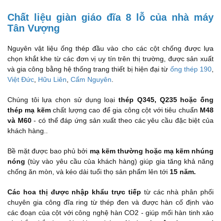
Chất liệu giàn giáo đĩa 8 lỗ của nhà máy
Tân Vượng
Nguyên vật liệu ống thép đầu vào cho các cột chống được lựa
chọn khắt khe từ các đơn vị uy tín trên thị trường, được sản xuất
và gia công bằng hệ thống trang thiết bị hiện đại từ
ống thép 190
,
Việt Đức
,
Hữu Liên
,
Cẩm Nguyên
.
Chúng tôi lựa chọn sử dụng loại
thép Q345, Q235 hoặc ống
thép mạ kẽm
chất lượng cao để gia công cột với tiêu chuẩn
M48
và M60
- có thể đáp ứng sản xuất theo các yêu cầu đặc biệt của
khách hàng..
Bề mặt được bao phủ bởi
mạ kẽm thường hoặc mạ kẽm nhúng
nóng
(tùy vào yêu cầu của khách hàng) giúp gia tăng khả năng
chống ăn mòn, và kéo dài tuổi thọ sản phẩm lên tới
15 năm.
Các hoa thị được nhập khẩu trực tiếp
từ các nhà phân phối
chuyên gia công đĩa ring từ thép đen và được hàn cố định vào
các đoạn của cột với công nghệ hàn CO2 - giúp mối hàn tinh xảo